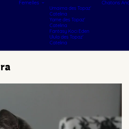
Femelles
Chatons
Anc
Umaïma des Topaz’
Catelina
Yame des Topaz’
Catelina
Fantasy Koci Eden
Ulula des Topaz’
Catelina
era