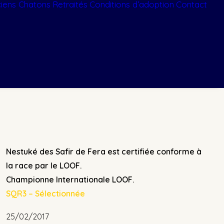
iens Chatons
Retraités
Conditions d’adoption
Contact
Nestuké des Safir de Fera est certifiée conforme à
la race par le LOOF.
Championne Internationale LOOF.
SQR3 – Sélectionnée
25/02/2017