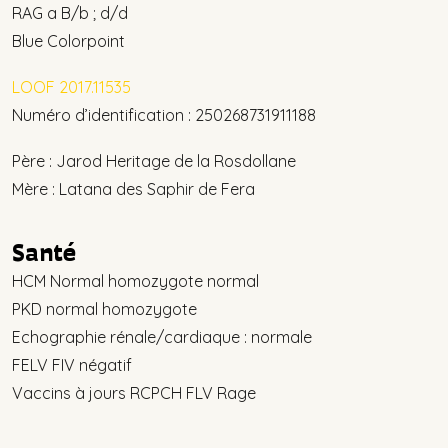
RAG a B/b ; d/d
Blue Colorpoint
LOOF 2017.11535
Numéro d’identification : 250268731911188
Père : Jarod Heritage de la Rosdollane
Mère : Latana des Saphir de Fera
Santé
HCM Normal homozygote normal
PKD normal homozygote
Echographie rénale/cardiaque : normale
FELV FIV négatif
Vaccins à jours RCPCH FLV Rage